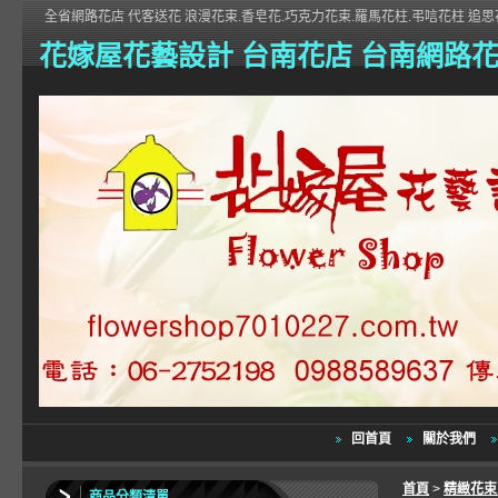
全省網路花店 代客送花 浪漫花束.香皂花.巧克力花束.羅馬花柱.弔唁花柱 追思花
花嫁屋花藝設計 台南花店 台南網路
回首頁
關於我們
首頁
>
精緻花
商品分類清單