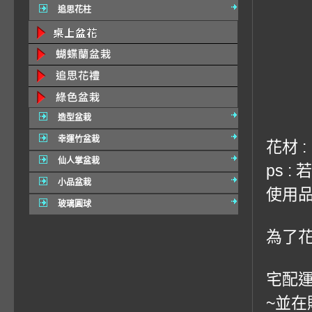
追思花柱
造型盆栽
幸運竹盆栽
花材 
仙人掌盆栽
ps 
小品盆栽
使用品
玻璃圓球
為了
宅配運
~並在