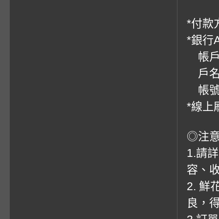
*付款方
*銀行
帳戶：
戶名
帳號：0
*線上
◎注
1.請
容、收
2. 
良，