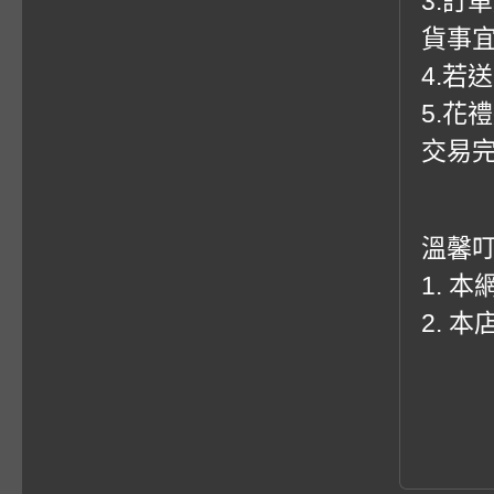
3.訂
貨事
4.若
5.花
交易
溫馨
1. 
2. 