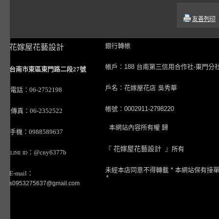
友善列印
銀行轉帳
花嫁屋花藝設計
帳戶：188 台南第三信用合作社-東門分
台南市東區東門路二段27號
戶名：花嫁屋花店 吳秀華
電話：06-2752198
帳號：0002911-2798220
傳真：06-2352522
本網站內容所有權 歸
手機：0988589637
『
花嫁屋花藝設計
』所有
：@cny6377b
LINE ID
未經本店同意不得轉載 * 本網站保有接
E-mail：
*
s0953275637@gmail.com