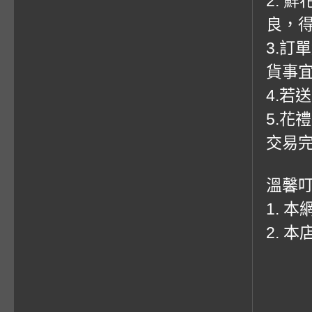
2. 
良，
3.訂
貨事
4.若
5.花
交易
溫馨
1. 
2. 