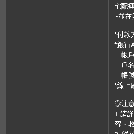
宅配運
~並在
*付款方
*銀行
帳戶：
戶名
帳號：0
*線上
◎注
1.請
容、收