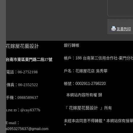
友善列印
銀行轉帳
花嫁屋花藝設計
帳戶：188 台南第三信用合作社-東門分
台南市東區東門路二段27號
戶名：花嫁屋花店 吳秀華
電話：06-2752198
帳號：0002911-2798220
傳真：06-2352522
本網站內容所有權 歸
手機：0988589637
『
花嫁屋花藝設計
』所有
：@cny6377b
LINE ID
未經本店同意不得轉載 * 本網站保有接
E-mail：
*
s0953275637@gmail.com