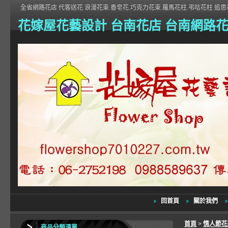
全省網路花店 代客送花 浪漫花束.香皂花.巧克力花束.羅馬花柱.弔唁花柱 追思花
花嫁屋花藝設計 台南花店 台南網路
回首頁
關於我們
首頁
>
情人節
商品分類清單