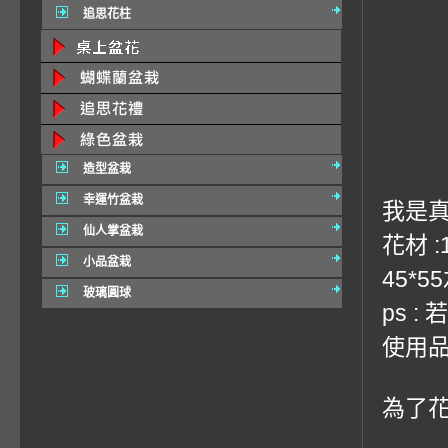
追思花柱
造型盆栽
幸運竹盆栽
我是真
仙人掌盆栽
花材 
小品盆栽
45*5
玻璃圓球
ps 
使用品
為了