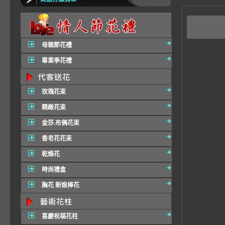
C1
母親節花禮
畢業季花禮
玫瑰花束
精緻花束
金莎.布偶花束
香皂花花束
乾燥花
時尚禮盒
胸花 新娘捧花
喜慶祝福花柱