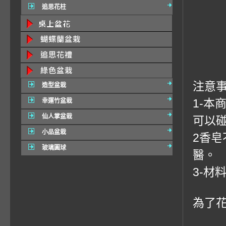
追思花柱
注意事
造型盆栽
1-
幸運竹盆栽
仙人掌盆栽
可以
小品盆栽
2香
玻璃圓球
醫。
3-材
為了