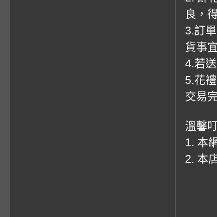
良，
3.訂
貨事
4.若
5.花
交易
溫馨
1. 
2. 