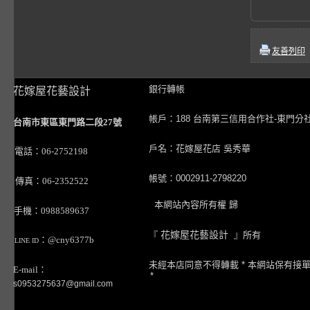
友善列印
銀行轉帳
花嫁屋花藝設計
帳戶：188 台南第三信用合作社-東門分
台南市東區東門路二段27號
戶名：花嫁屋花店 吳秀華
電話：06-2752198
帳號：0002911-2798220
傳真：06-2352522
本網站內容所有權 歸
手機：0988589637
『
花嫁屋花藝設計
』所有
：@cny6377b
LINE ID
未經本店同意不得轉載 * 本網站保有接
E-mail：
*
s0953275637@gmail.com