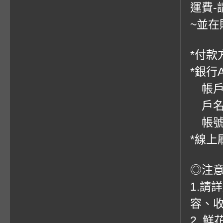
運費-
~並在
*付款方
*銀行
帳戶：
戶名
帳號：0
*線上
◎注
1.請
容、收
2. 