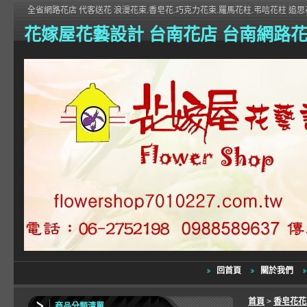
全省網路花店 代客送花 浪漫花束.香皂花.巧克力花束.羅馬花柱.弔唁花柱 追思花
花嫁屋花藝設計 台南花店 台南網路
回首頁
關於我們
首頁
>
香皂花
商品分類清單