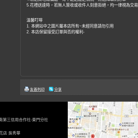
5.花禮送達時，若無人簽收或收件人刻意拒絕，均一律視為交
溫馨叮嚀
1. 本網站中之圖片屬本店所有~未經同意請勿引用
2. 本店保留接受訂單與否的權利-
友善列印
分享
台南第三信用合作社-東門分社
花店 吳秀華