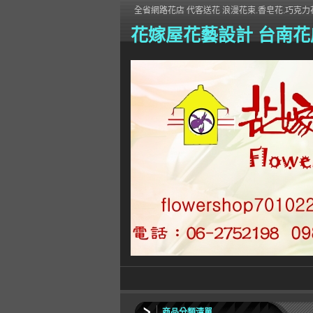
全省網路花店 代客送花 浪漫花束.香皂花.巧克力花
花嫁屋花藝設計 台南花
商品分類清單