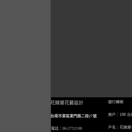
銀行轉帳
花嫁屋花藝設計
帳戶：188 
台南市東區東門路二段27號
戶名：花嫁屋
電話：06-2752198