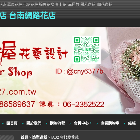
束.羅馬花柱.弔唁花柱 追思花禮 桌上花. 幸運竹.開幕盆栽. 蘭花盆栽
店 台南網路花店
回首頁
關於我們
購物流程
會員中心
查看購物車
結帳
首頁
>
造型盆栽
> IA02 金錢樹盆栽