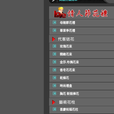
母親節花禮
畢業季花禮
玫瑰花束
精緻花束
金莎.布偶花束
香皂花花束
乾燥花
時尚禮盒
胸花 新娘捧花
喜慶祝福花柱