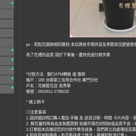
ps : 若配花類無相同實材,本店將依市場供貨及季節狀況更替使
為了花禮的品質 請於下單後，盡快完成付款作業
*付款方法 : 銀行ATM轉帳 或 匯款
帳戶：188 台南第三信用合作社-東門分社
戶名：花嫁屋花店 吳秀華
帳號：0002911-2798220
* 線上刷卡
◎注意事項
1.請詳細註明訂購人電話-手機 及 送貨日期、時間 卡片內容、
2. 鮮花屬特殊商品並無鑑賞期 如遇市場花材短缺或品質不良
3.訂單經本店確認您的付款作業完成後，我們將立刻處理送貨
4.若送貨地點偏遠，有不能送達之情況，將通知取消訂單。