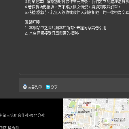
3.訂單經本店確認您的付款作業完成後，我們將立刻處理送貨
4.若送貨地點偏遠，有不能送達之情況，將通知取消訂單。
5.花禮送達時，若無人簽收或收件人刻意拒絕，均一律視為交
溫馨叮嚀
1. 本網站中之圖片屬本店所有~未經同意請勿引用
2. 本店保留接受訂單與否的權利-
友善列印
分享
台南第三信用合作社-東門分社
花店 吳秀華