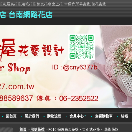
束.羅馬花柱.弔唁花柱 追思花禮 桌上花. 幸運竹.開幕盆栽. 蘭花盆栽
店 台南網路花店
回首頁
關於我們
購物流程
會員中心
查看購物車
結帳
首頁
>
弔唁花禮
> F016 追思高架花籃、告別式花籃、 藝術花籃