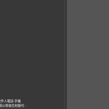
收件人電話-手機
，得以等值花材替代．