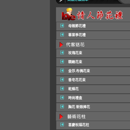
母親節花禮
畢業季花禮
玫瑰花束
精緻花束
金莎.布偶花束
香皂花花束
乾燥花
時尚禮盒
胸花 新娘捧花
喜慶祝福花柱