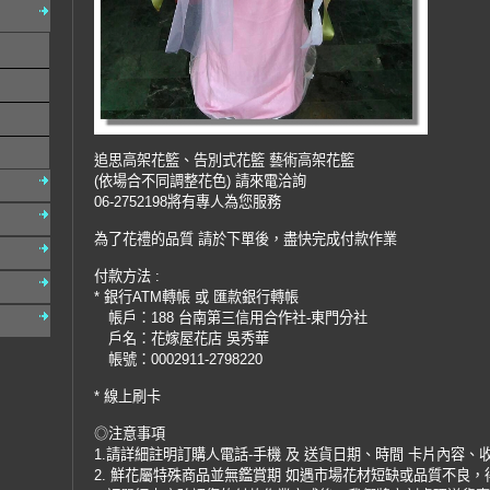
追思高架花籃、告別式花籃 藝術高架花籃
(依場合不同調整花色) 請來電洽詢
06-2752198將有專人為您服務
為了花禮的品質 請於下單後，盡快完成付款作業
付款方法 :
* 銀行ATM轉帳 或 匯款銀行轉帳
帳戶：188 台南第三信用合作社-東門分社
戶名：花嫁屋花店 吳秀華
帳號：0002911-2798220
* 線上刷卡
◎注意事項
1.請詳細註明訂購人電話-手機 及 送貨日期、時間 卡片內容、
2. 鮮花屬特殊商品並無鑑賞期 如遇市場花材短缺或品質不良