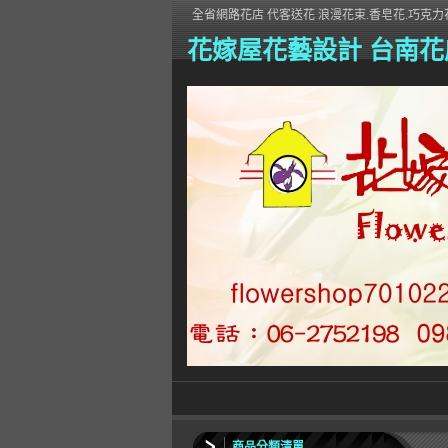
全省網路花店 代客送花 浪漫花束.香皂花.巧克力花
花嫁屋花藝設計 台南花
商品分類清單