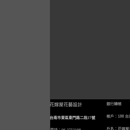
銀行轉帳
花嫁屋花藝設計
帳戶：188 
台南市東區東門路二段27號
戶名：花嫁屋
電話：06-2752198