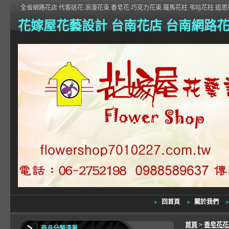
全省網路花店 代客送花 浪漫花束.香皂花.巧克力花束.羅馬花柱.弔唁花柱 追思花
花嫁屋花藝設計 台南花店 台南網路
回首頁
關於我們
首頁
>
香皂花
商品分類清單