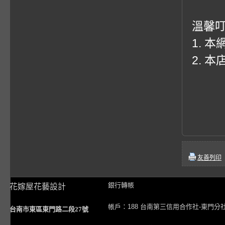
溫馨
1. 
2. 
友善列印
銀行轉帳
花嫁屋花藝設計
帳戶：188 台南第三信用合作社-東門分
台南市東區東門路二段27號