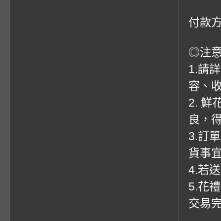
付款方
◎注
1.請
容、收
2. 
良，
3.訂
貨事
4.若
5.花
交易