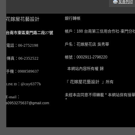
友善列印
銀行轉帳
花嫁屋花藝設計
帳戶：188 台南第三信用合作社-東門分
台南市東區東門路二段27號
戶名：花嫁屋花店 吳秀華
電話：06-2752198
帳號：0002911-2798220
傳真：06-2352522
本網站內容所有權 歸
手機：0988589637
『
花嫁屋花藝設計
』所有
：@cny6377b
LINE ID
未經本店同意不得轉載 * 本網站保有接
E-mail：
*
s0953275637@gmail.com