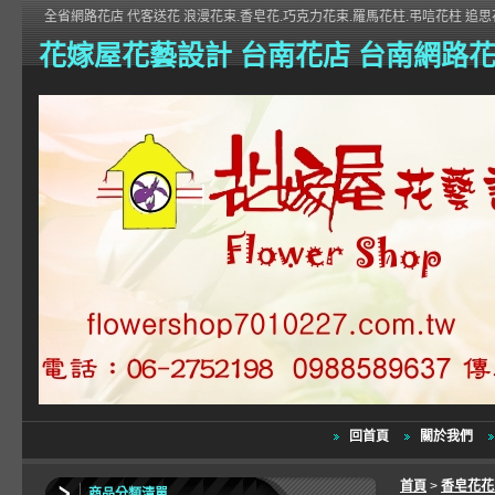
全省網路花店 代客送花 浪漫花束.香皂花.巧克力花束.羅馬花柱.弔唁花柱 追思花
花嫁屋花藝設計 台南花店 台南網路
回首頁
關於我們
首頁
>
香皂花
商品分類清單