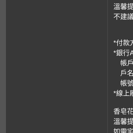
溫馨提
不建
*付款方
*銀行
帳戶：
戶名
帳號：0
*線上
香皂
溫馨
如需宅