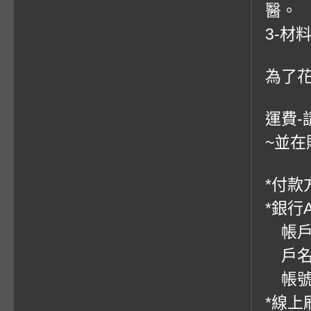
醫。
3-材
為了
運費-
~並在
*付款方
*銀行
帳戶：
戶名
帳號：0
*線上