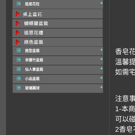
追思花柱
香皂花
造型盆栽
溫馨
幸運竹盆栽
仙人掌盆栽
如需宅
小品盆栽
玻璃圓球
注意事
1-
可以
2香