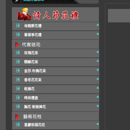
C1
母親節花禮
畢業季花禮
玫瑰花束
精緻花束
金莎.布偶花束
香皂花花束
乾燥花
時尚禮盒
胸花 新娘捧花
喜慶祝福花柱