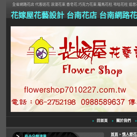
全省網路花店 代客送花 浪漫花束.香皂花.巧克力花束.羅馬花柱.弔唁花柱 追思花
花嫁屋花藝設計 台南花店 台南網路
回首頁
關於我們
首頁
>
情人節
商品分類清單