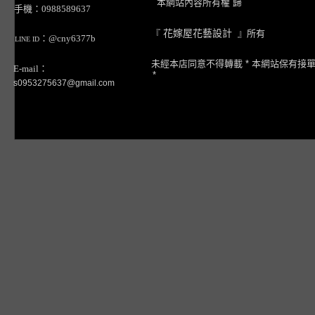
本網站內容所有權 歸
手機：0988589637
『
花嫁屋花藝設計
』所有
：@cny6377b
LINE ID
未經本店同意不得轉載 * 本網站保有接
E-mail：
*
s0953275637@gmail.com