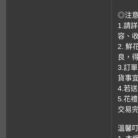
◎注
1.請
容、收
2. 
良，
3.訂
貨事
4.若
5.花
交易
溫馨