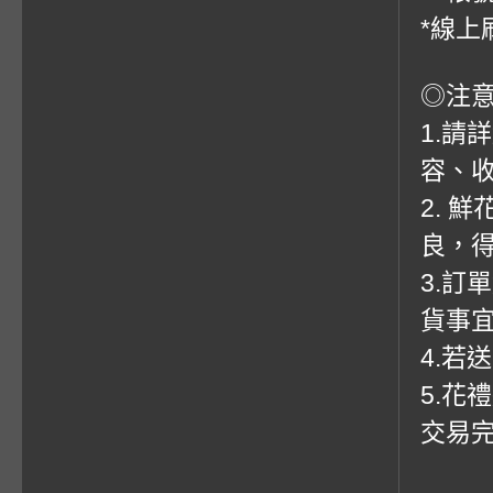
*線上
◎注
1.請
容、收
2. 
良，
3.訂
貨事
4.若
5.花
交易