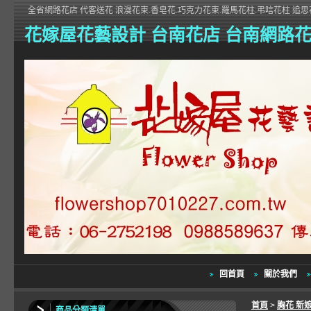
全省網路花店 代客送花 浪漫花束.香皂花.巧克力花束.羅馬花柱.弔唁花柱 追思花
花嫁屋花藝設計 台南花店 台南網路
回首頁
關於我們
首頁
>
胸花 新
商品分類清單