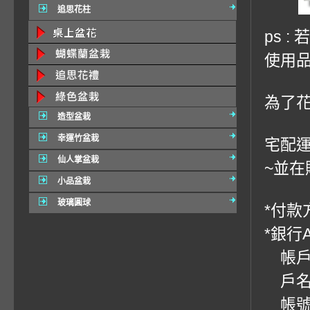
追思花柱
ps 
使用品
為了
造型盆栽
幸運竹盆栽
宅配運
仙人掌盆栽
~並在
小品盆栽
玻璃圓球
*付款方
*銀行
帳戶：
戶名
帳號：0