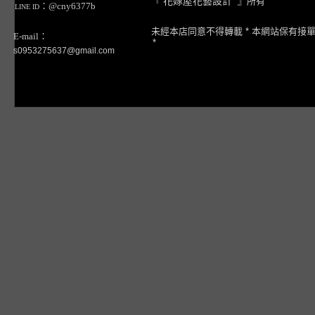
『
花嫁屋花藝設計
』所有
：@cny6377b
LINE ID
未經本店同意不得轉載 * 本網站保有接
E-mail：
*
s0953275637@gmail.com