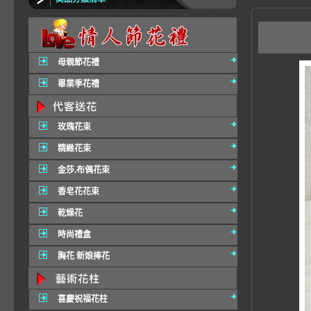
M0
母親節花禮
畢業季花禮
玫瑰花束
精緻花束
金莎.布偶花束
香皂花花束
乾燥花
時尚禮盒
胸花 新娘捧花
喜慶祝福花柱