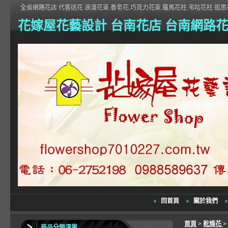
全省網路花店 代客送花 浪漫花束.香皂花.巧克力花束.羅馬花柱.弔唁花柱 追思花
花嫁屋花藝設計 台南花店 台南網路
回首頁
關於我們
首頁
>
乾燥花
>
商品分類清單