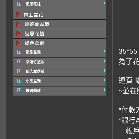
追思花柱
35*55
造型盆栽
為了
幸運竹盆栽
仙人掌盆栽
運費-
小品盆栽
~並在
玻璃圓球
*付款方
*銀行
帳戶：