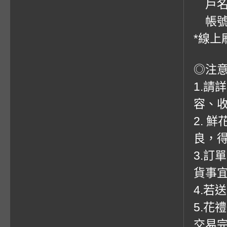
戶名
帳號：0
*線上
◎注
1.請
容、收
2. 
良，
3.訂
貨事
4.若
5.花
交易