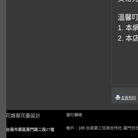
溫馨
1. 
2. 
友善列印
銀行轉帳
花嫁屋花藝設計
帳戶：188 台南第三信用合作社-東門分
台南市東區東門路二段27號