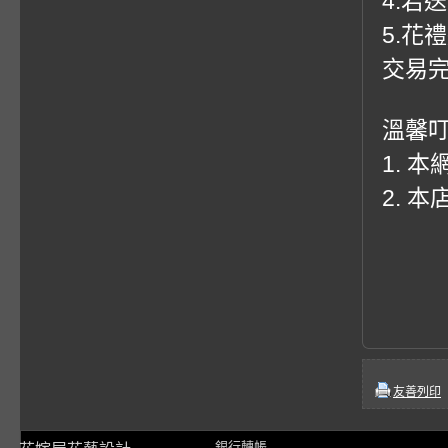
4.若
5.花
交易
溫馨
1. 
2. 
友善列印
銀行轉帳