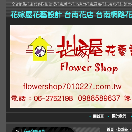
全省網路花店 代客送花 浪漫花束.香皂花.巧克力花束.羅馬花柱.弔唁花柱 追思花
花嫁屋花藝設計 台南花店 台南網路
回首頁
關於我們
首頁
>
乾燥花
>
商品分類清單