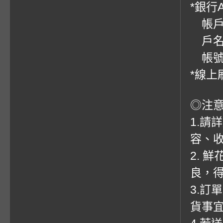
*銀行
帳戶：
戶名
帳號：0
*線上
◎注
1.請
容、收
2. 
良，
3.訂
貨事