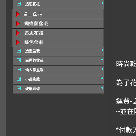
追思花柱
造型盆栽
幸運竹盆栽
時尚
仙人掌盆栽
小品盆栽
為了
玻璃圓球
運費-
~並在
*付款方