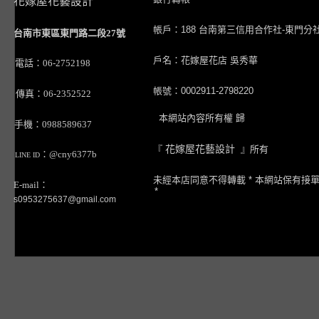
花嫁屋花藝設計
帳戶：188 台南第三信用合作社-東門分
台南市東區東門路二段27號
戶名：花嫁屋花店 吳秀華
電話：06-2752198
帳號：0002911-2798220
傳真：06-2352522
本網站內容所有權 歸
手機：0988589637
『
花嫁屋花藝設計
』所有
：@cny6377b
LINE ID
未經本店同意不得轉載 * 本網站保有接
E-mail：
*
s0953275637@gmail.com