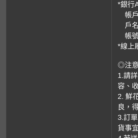
*銀行
帳戶：
戶名
帳號：0
*線上
◎注
1.請
容、收
2. 
良，
3.訂
貨事