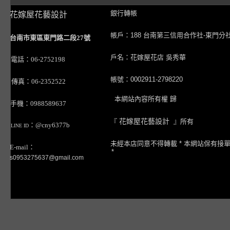
銀行轉帳
花嫁屋花藝設計
帳戶：188 台南第三信用合作社-東門分
台南市東區東門路二段27號
戶名：花嫁屋花店 吳秀華
電話：06-2752198
帳號：0002911-2798220
傳真：06-2352522
本網站內容所有權 歸
手機：0988589637
『
花嫁屋花藝設計
』所有
：@cny6377b
LINE ID
未經本店同意不得轉載 * 本網站保有接
E-mail：
*
s0953275637@gmail.com