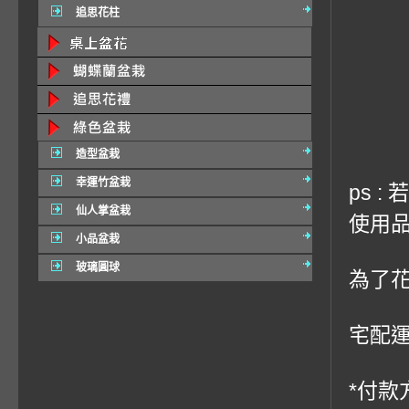
追思花柱
造型盆栽
幸運竹盆栽
ps 
仙人掌盆栽
使用品
小品盆栽
玻璃圓球
為了
宅配運費
*付款方