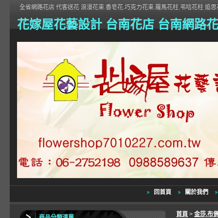
全省網路花店 代客送花 浪漫花束.香皂花.巧克力花束.羅馬花柱.弔唁花柱 追思花
花嫁屋花藝設計 台南花店 台南網路
回首頁
關於我們
首頁
>
金莎.布
商品分類清單