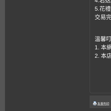
4.若
5.花
交易
溫馨
1. 
2. 
友善列印