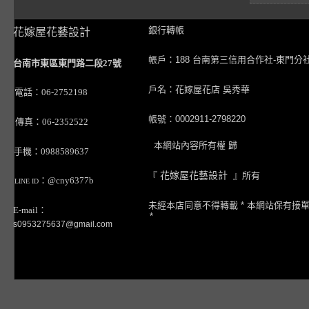
銀行轉帳
花嫁屋花藝設計
帳戶：188 台南第三信用合作社-東門分
台南市東區東門路二段27號
戶名：花嫁屋花店 吳秀華
電話：06-2752198
帳號：0002911-2798220
傳真：06-2352522
本網站內容所有權 歸
手機：0988589637
『
花嫁屋花藝設計
』所有
：@cny6377b
LINE ID
未經本店同意不得轉載 * 本網站保有接
E-mail：
*
s0953275637@gmail.com