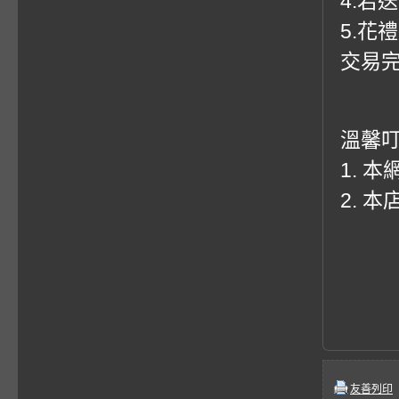
4.若
5.花
交易
溫馨
1. 
2. 
友善列印