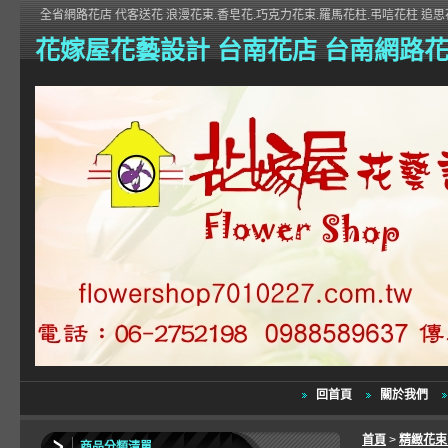
全省網路花店 代客送花 浪漫花束.香皂花.巧克力花束.羅馬花柱.弔唁花柱 追思花
花嫁屋花藝設計 台南花店 台南網路
回首頁
關於我們
首頁
>
精緻花
商品分類清單