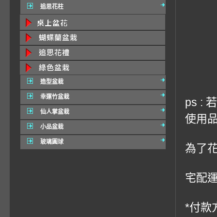
追思花柱
造型盆栽
幸運竹盆栽
ps 
仙人掌盆栽
使用品
小品盆栽
玻璃圓球
為了
宅配運費
*付款方