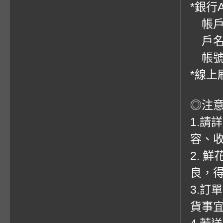
*銀行
帳戶：
戶名
帳號：0
*線上
◎注
1.請
容、收
2. 
良，
3.訂
貨事