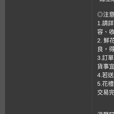
◎注
1.請
容、收
2. 
良，
3.訂
貨事
4.若
5.花
交易