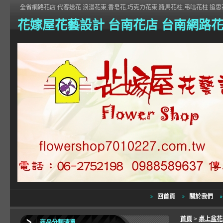
全省網路花店 代客送花 浪漫花束.香皂花.巧克力花束.羅馬花柱.弔唁花柱 追思花
花嫁屋花藝設計 台南花店 台南網路
回首頁
關於我們
首頁
>
桌上盆
商品分類清單