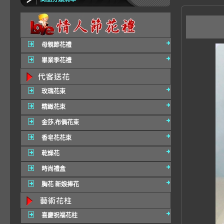
G2
母親節花禮
畢業季花禮
玫瑰花束
精緻花束
金莎.布偶花束
香皂花花束
乾燥花
時尚禮盒
胸花 新娘捧花
喜慶祝福花柱