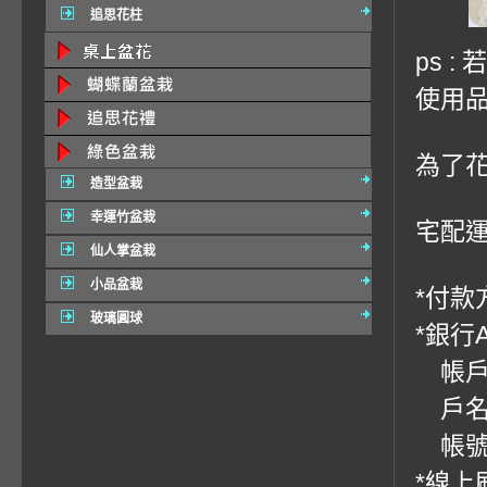
追思花柱
ps 
使用品
為了
造型盆栽
幸運竹盆栽
宅配運費
仙人掌盆栽
小品盆栽
*付款方
玻璃圓球
*銀行
帳戶：
戶名
帳號：0
*線上