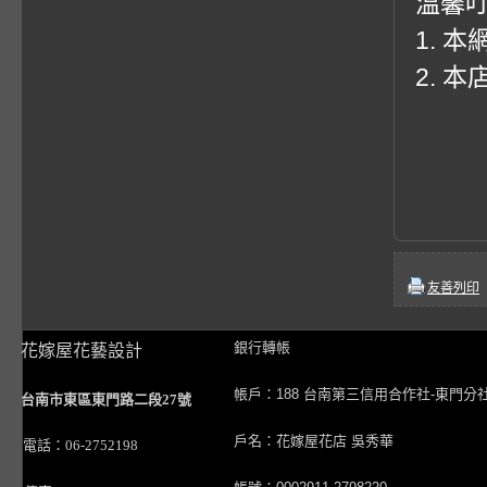
溫馨
1. 
2. 
友善列印
銀行轉帳
花嫁屋花藝設計
帳戶：188 台南第三信用合作社-東門分
台南市東區東門路二段27號
戶名：花嫁屋花店 吳秀華
電話：06-2752198