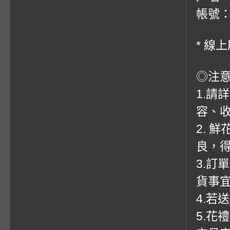
帳號：0
* 線
◎注
1.請
容、收
2. 
良，
3.訂
貨事
4.若
5.花