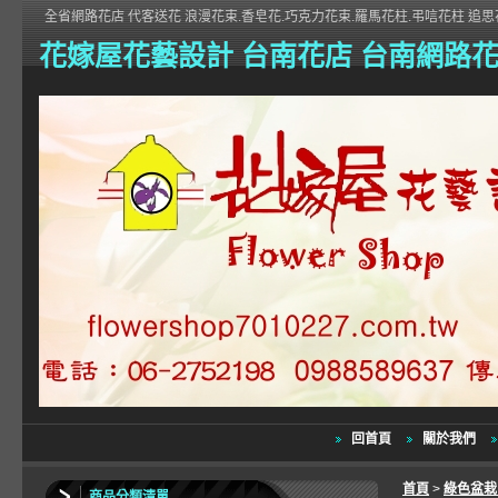
全省網路花店 代客送花 浪漫花束.香皂花.巧克力花束.羅馬花柱.弔唁花柱 追思花
花嫁屋花藝設計 台南花店 台南網路
回首頁
關於我們
首頁
>
綠色盆
商品分類清單