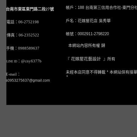
帳戶：188 台南第三信用合作社-東門分
台南市東區東門路二段27號
戶名：花嫁屋花店 吳秀華
電話：06-2752198
帳號：0002911-2798220
傳真：06-2352522
本網站內容所有權 歸
手機：0988589637
『
花嫁屋花藝設計
』所有
：@cny6377b
LINE ID
未經本店同意不得轉載 * 本網站保有接
E-mail：
*
s0953275637@gmail.com